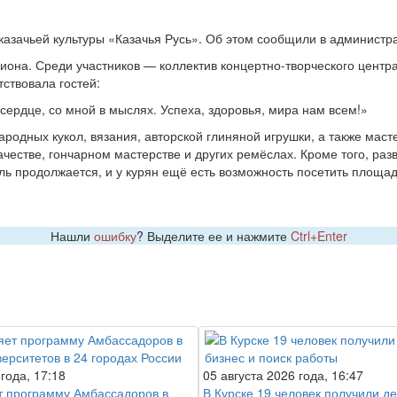
 казачьей культуры «Казачья Русь». Об этом сообщили в администр
гиона. Среди участников — коллектив концертно-творческого цент
ствовала гостей:
в сердце, со мной в мыслях. Успеха, здоровья, мира нам всем!»
родных кукол, вязания, авторской глиняной игрушки, а также маст
честве, гончарном мастерстве и других ремёслах. Кроме того, ра
аль продолжается, и у курян ещё есть возможность посетить площа
Нашли
ошибку
? Выделите ее и нажмите
Ctrl+Enter
 года, 17:18
05 августа 2026 года, 16:47
 программу Амбассадоров в
В Курске 19 человек получили де