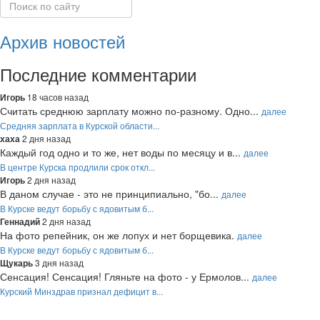
Архив новостей
Последние комментарии
18 часов назад
Игорь
Считать среднюю зарплату можно по-разному. Одно...
далее
Средняя зарплата в Курской области...
2 дня назад
хаха
Каждый год одно и то же, нет воды по месяцу и в...
далее
В центре Курска продлили срок откл...
2 дня назад
Игорь
В даном случае - это не принципиально, "бо...
далее
В Курске ведут борьбу с ядовитым б...
2 дня назад
Геннадий
На фото репейник, он же лопух и нет борщевика.
далее
В Курске ведут борьбу с ядовитым б...
3 дня назад
Щукарь
Сенсация! Сенсация! Гляньте на фото - у Ермолов...
далее
Курский Минздрав признал дефицит в...