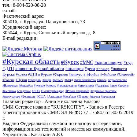
тел.: 8-904-520-08-28
e-mail:
Фактический адрес:
305016, г. Курск, ул. Павлуновского, 73
Юридический адрес:
305044, г. Курск, Соловьиный переулок, д. 8
E-mail редакции:
#Курская область
#Курск
#МЧС
#коронавирус
#суд
#ДТП
#новости Курской области
#полиция
#дети
#пожар
#новости
Курска
#кража
#ДТП в Курске
#Украина
#конкурс
#
#футбол
#убийство
#Старовойт
#Россия
#Путин
#праздник
#акция
#розыск
#МВД
#мошенничество
#школа
#строительство
#Наркотики
#баскетбол
#ученые
#смерть
#происшествия
#школьники
#Авангард
#авто
#дороги
#выставка
#следствие
#ВОВ
#Роспотребнадзор
#Роман Старовойт
#судебные приставы
#прокуратура
#фестиваль
#США
#Александр Михайлов
#Динамо
#погода
#продукты
Главный редактор - Анна Николаевна Власова
СМИ Сетевое издание "KURSKCITY". - Запись в Реестре
зарегистрированных СМИ: ЭЛ № ФС 77 - 75847 от 30.05.2019
г.
Выдано Федеральной службой по надзору в сфере связи,
информационных технологий и массовых коммуникаций.
Учредитель - Касаткин А.Ю.