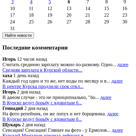
3
4
5
6
7
8
9
10
11
12
13
14
15
16
17
18
19
20
21
22
23
24
25
26
27
28
29
30
31
Последние комментарии
Игорь
12 часов назад
Считать среднюю зарплату можно по-разному. Одно...
далее
Средняя зарплата в Курской области...
хаха
1 день назад
Каждый год одно и то же, нет воды по месяцу и в...
далее
В центре Курска продлили срок откл...
Игорь
2 дня назад
В даном случае - это не принципиально, "бо...
далее
В Курске ведут борьбу с ядовитым б...
Геннадий
2 дня назад
На фото репейник, он же лопух и нет борщевика.
далее
В Курске ведут борьбу с ядовитым б...
Щукарь
2 дня назад
Сенсация! Сенсация! Гляньте на фото - у Ермолов...
далее
Курский Минздрав признал дефицит в...