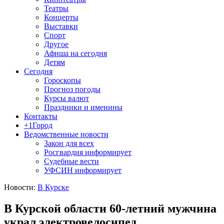
Театры
Концерты
Выставки
Спорт
Другое
Афиша на сегодня
Детям
Сегодня
Гороскопы
Прогноз погоды
Курсы валют
Праздники и именины
Контакты
+1Город
Ведомственные новости
Закон для всех
Росгвардия информирует
Судебные вести
УФСИН информирует
Новости:
В Курске
В Курской области 60-летний мужчина
украл электровелосипед