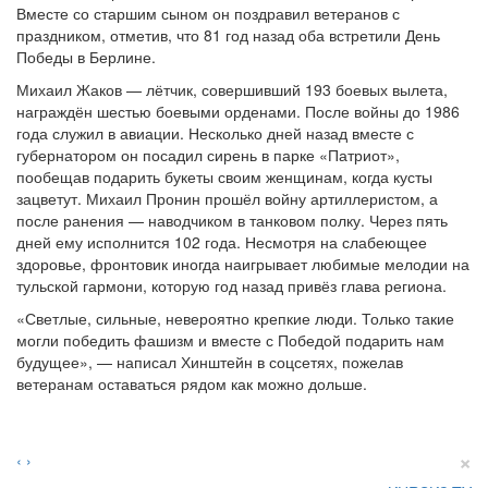
Вместе со старшим сыном он поздравил ветеранов с
праздником, отметив, что 81 год назад оба встретили День
Победы в Берлине.
Михаил Жаков — лётчик, совершивший 193 боевых вылета,
награждён шестью боевыми орденами. После войны до 1986
года служил в авиации. Несколько дней назад вместе с
губернатором он посадил сирень в парке «Патриот»,
пообещав подарить букеты своим женщинам, когда кусты
зацветут. Михаил Пронин прошёл войну артиллеристом, а
после ранения — наводчиком в танковом полку. Через пять
дней ему исполнится 102 года. Несмотря на слабеющее
здоровье, фронтовик иногда наигрывает любимые мелодии на
тульской гармони, которую год назад привёз глава региона.
«Светлые, сильные, невероятно крепкие люди. Только такие
могли победить фашизм и вместе с Победой подарить нам
будущее», — написал Хинштейн в соцсетях, пожелав
ветеранам оставаться рядом как можно дольше.
×
‹
›