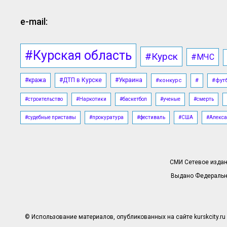
e-mail:
#Курская область
#Курск
#МЧС
#кража
#ДТП в Курске
#Украина
#конкурс
#
#фут
#строительство
#Наркотики
#баскетбол
#ученые
#смерть
#судебные приставы
#прокуратура
#фестиваль
#США
#Алекса
СМИ Сетевое издани
Выдано Федерально
© Использование материалов, опубликованных на сайте kurskcity.ru 