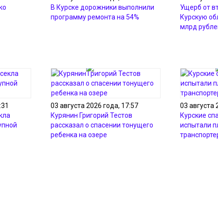
ко
В Курске дорожники выполнили
Ущерб от в
программу ремонта на 54%
Курскую об
млрд рубле
:31
03 августа 2026 года, 17:57
03 августа 
кла
Курянин Григорий Тестов
Курские сп
упной
рассказал о спасении тонущего
испытали 
ребенка на озере
транспорте