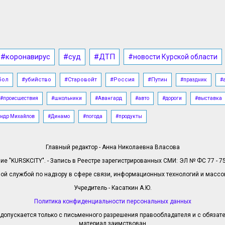
#коронавирус
#суд
#ДТП
#новости Курской области
бол
#убийство
#Старовойт
#Россия
#Путин
#праздник
#
#происшествия
#школьники
#Авангард
#авто
#дороги
#выставка
ндр Михайлов
#Динамо
#погода
#продукты
Главный редактор - Анна Николаевна Власова
е "KURSKCITY". - Запись в Реестре зарегистрированных СМИ: ЭЛ № ФС 77 - 758
й службой по надзору в сфере связи, информационных технологий и масс
Учредитель - Касаткин А.Ю.
Политика конфиденциальности персональных данных
допускается только с письменного разрешения правообладателя и с обязател
материал заимствован