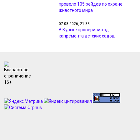
провело 105 рейдов по охране
животного мира
07.08.2026, 21:33
В Курске проверили ход
капремонта детских садов,
гимназии и центра «Русь»
07.08.2026, 20:25
МЧС предупреждает курян о грозах
и ветре до 18 м/с 8 августа
07.08.2026, 19:56
Курян просят не парковаться в
зоне ремонтных работ на улице
Павлуновского
07.08.2026, 19:43
Курский «Милко» судится с
петербургской компанией на 4,3
млн рублей