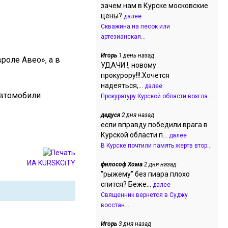
зачем нам в Курске московские
цены?
далее
Скважина на песок или
артезианская...
Игорь
1 день назад
роле Авео», а в
УДАЧИ !, новому
прокурору!!!.Хочется
надеяться,...
далее
автомобили
Прокуратуру Курской области возгла...
дедуся
2 дня назад
если вправду победили врага в
Курской области п...
далее
В Курске почтили память жертв втор...
ИА KURSKCiTY
философ Хома
2 дня назад
"рыжему" без пиара плохо
спится? Беже...
далее
Священник вернется в Суджу
восстан...
Игорь
3 дня назад