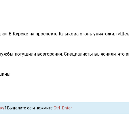
ки. В Курске на проспекте Клыкова огонь уничтожил «Шев
лужбы потушили возгорания. Специалисты выяснили, что 
шины.
ку
? Выделите ее и нажмите
Ctrl+Enter