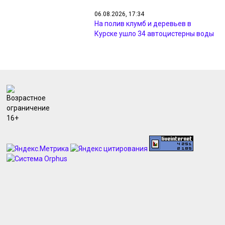
06.08.2026, 17:34
На полив клумб и деревьев в
Курске ушло 34 автоцистерны воды
06.08.2026, 16:58
На дорогах Курска и района
появились новые камеры на
скорость
06.08.2026, 16:39
В Курске дорожники выполнили
программу ремонта на 54%
06.08.2026, 16:20
Преподаватель из Суджи стал
первым народным мастером
Курской области
06.08.2026, 16:18
В курском музее выставили
уникальные личные вещи маршала