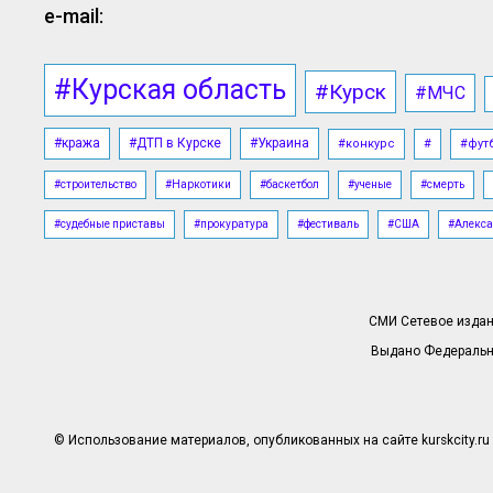
e-mail:
#Курская область
#Курск
#МЧС
#кража
#ДТП в Курске
#Украина
#конкурс
#
#фут
#строительство
#Наркотики
#баскетбол
#ученые
#смерть
#судебные приставы
#прокуратура
#фестиваль
#США
#Алекса
СМИ Сетевое издани
Выдано Федерально
© Использование материалов, опубликованных на сайте kurskcity.ru 