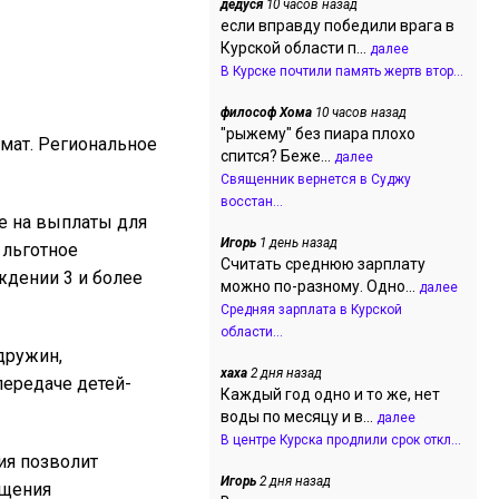
дедуся
10 часов назад
если вправду победили врага в
Курской области п...
далее
В Курске почтили память жертв втор...
философ Хома
10 часов назад
"рыжему" без пиара плохо
мат. Региональное
спится? Беже...
далее
Священник вернется в Суджу
восстан...
ие на выплаты для
Игорь
1 день назад
 льготное
Считать среднюю зарплату
дении 3 и более
можно по-разному. Одно...
далее
Средняя зарплата в Курской
области...
дружин,
хаха
2 дня назад
передаче детей-
Каждый год одно и то же, нет
воды по месяцу и в...
далее
В центре Курска продлили срок откл...
ия позволит
Игорь
2 дня назад
ещения