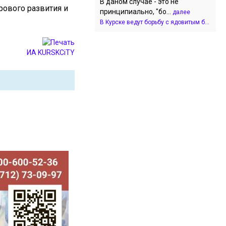
В даном случае - это не
рового развития и
принципиально, "бо...
далее
В Курске ведут борьбу с ядовитым б...
ИА KURSKCiTY