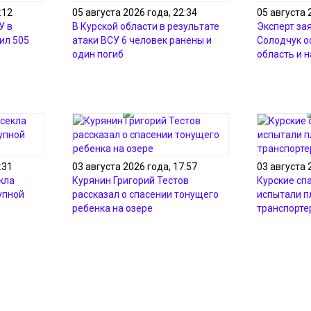
:12
05 августа 2026 года, 22:34
05 августа 
У в
В Курской области в результате
Эксперт зая
ил 505
атаки ВСУ 6 человек ранены и
Солодчук о
один погиб
область и 
:31
03 августа 2026 года, 17:57
03 августа 
кла
Курянин Григорий Тестов
Курские сп
упной
рассказал о спасении тонущего
испытали 
ребенка на озере
транспорте