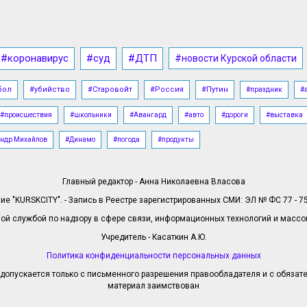
#коронавирус
#суд
#ДТП
#новости Курской области
бол
#убийство
#Старовойт
#Россия
#Путин
#праздник
#
#происшествия
#школьники
#Авангард
#авто
#дороги
#выставка
ндр Михайлов
#Динамо
#погода
#продукты
Главный редактор - Анна Николаевна Власова
е "KURSKCITY". - Запись в Реестре зарегистрированных СМИ: ЭЛ № ФС 77 - 758
й службой по надзору в сфере связи, информационных технологий и масс
Учредитель - Касаткин А.Ю.
Политика конфиденциальности персональных данных
допускается только с письменного разрешения правообладателя и с обязател
материал заимствован