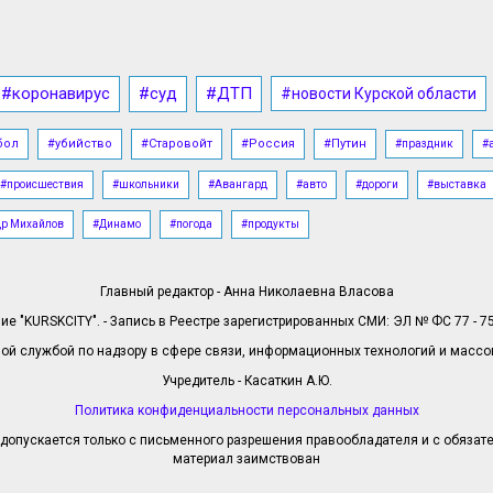
#коронавирус
#суд
#ДТП
#новости Курской области
бол
#убийство
#Старовойт
#Россия
#Путин
#праздник
#
#происшествия
#школьники
#Авангард
#авто
#дороги
#выставка
др Михайлов
#Динамо
#погода
#продукты
Главный редактор - Анна Николаевна Власова
е "KURSKCITY". - Запись в Реестре зарегистрированных СМИ: ЭЛ № ФС 77 - 758
й службой по надзору в сфере связи, информационных технологий и масс
Учредитель - Касаткин А.Ю.
Политика конфиденциальности персональных данных
допускается только с письменного разрешения правообладателя и с обязател
материал заимствован