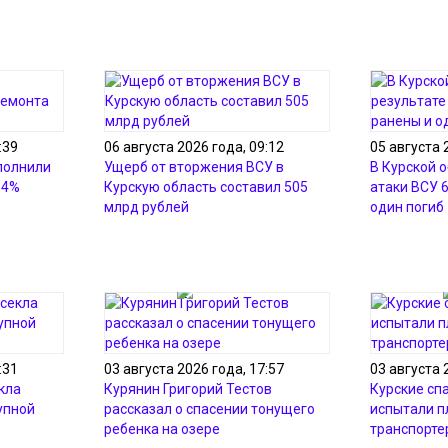
:39
06 августа 2026 года, 09:12
05 августа 
полнили
Ущерб от вторжения ВСУ в
В Курской о
54%
Курскую область составил 505
атаки ВСУ 
млрд рублей
один погиб
:31
03 августа 2026 года, 17:57
03 августа 
кла
Курянин Григорий Тестов
Курские сп
упной
рассказал о спасении тонущего
испытали 
ребенка на озере
транспорте