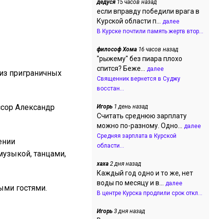
дедуся
15 часов назад
если вправду победили врага в
Курской области п...
далее
В Курске почтили память жертв втор...
философ Хома
16 часов назад
"рыжему" без пиара плохо
спится? Беже...
далее
 из приграничных
Священник вернется в Суджу
восстан...
ссор Александр
Игорь
1 день назад
Считать среднюю зарплату
можно по-разному. Одно...
далее
Средняя зарплата в Курской
ении
области...
музыкой, танцами,
хаха
2 дня назад
Каждый год одно и то же, нет
воды по месяцу и в...
далее
ыми гостями.
В центре Курска продлили срок откл...
Игорь
3 дня назад