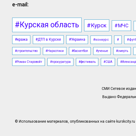
e-mail:
#Курская область
#Курск
#МЧС
#кража
#ДТП в Курске
#Украина
#конкурс
#
#фут
#строительство
#Наркотики
#баскетбол
#ученые
#смерть
#Роман Старовойт
#прокуратура
#фестиваль
#США
#Алексан
СМИ Сетевое издани
Выдано Федерально
© Использование материалов, опубликованных на сайте kurskcity.ru 