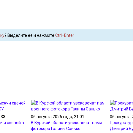
ку
? Выделите ее и нажмите
Ctrl+Enter
:33
06 августа 2026 года, 21:01
06 августа 
ячи свечей в память о
В Курской области увековечат память военного
Прокуратур
У
фотокора Галины Санько
Дмитрий Б