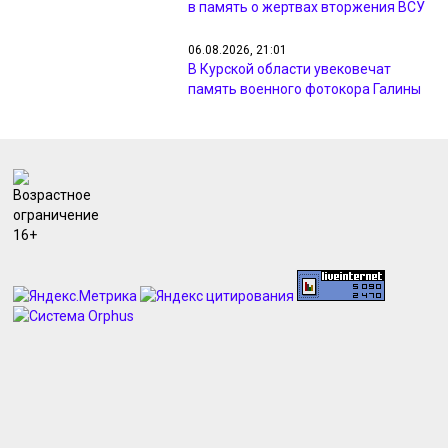
в память о жертвах вторжения ВСУ
06.08.2026, 21:01
В Курской области увековечат
память военного фотокора Галины
Санько
06.08.2026, 19:19
Курский «Авангард» стартует в
Кубке России матчем против
«Кристалл-МЭЗТ»
06.08.2026, 18:45
В Курске вводили план «Перехват»
из-за видео с похищением
человека
06.08.2026, 18:39
Прокуратуру Курской области
возглавил Дмитрий Бурко
06.08.2026, 18:36