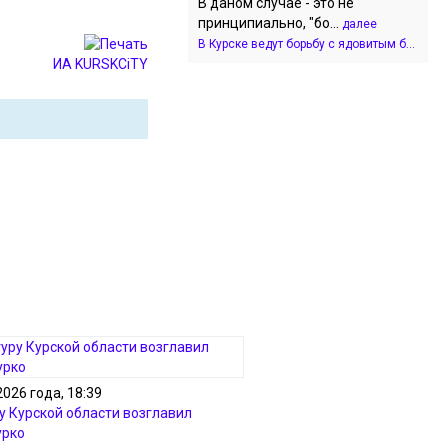
В даном случае - это не
принципиально, "бо...
далее
В Курске ведут борьбу с ядовитым б...
ИА KURSKCiTY
2026 года, 18:39
у Курской области возглавил
урко