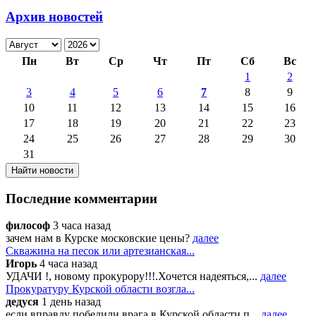
Архив новостей
Пн
Вт
Ср
Чт
Пт
Сб
Вс
1
2
3
4
5
6
7
8
9
10
11
12
13
14
15
16
17
18
19
20
21
22
23
24
25
26
27
28
29
30
31
Последние комментарии
философ
3 часа назад
зачем нам в Курске московские цены?
далее
Скважина на песок или артезианская...
Игорь
4 часа назад
УДАЧИ !, новому прокурору!!!.Хочется надеяться,...
далее
Прокуратуру Курской области возгла...
дедуся
1 день назад
если вправду победили врага в Курской области п...
далее