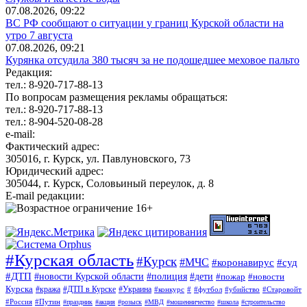
07.08.2026, 09:22
ВС РФ сообщают о ситуации у границ Курской области на
утро 7 августа
07.08.2026, 09:21
Курянка отсудила 380 тысяч за не подошедшее меховое пальто
Редакция:
тел.: 8-920-717-88-13
По вопросам размещения рекламы обращаться:
тел.: 8-920-717-88-13
тел.: 8-904-520-08-28
e-mail:
Фактический адрес:
305016, г. Курск, ул. Павлуновского, 73
Юридический адрес:
305044, г. Курск, Соловьиный переулок, д. 8
E-mail редакции:
#Курская область
#Курск
#МЧС
#коронавирус
#суд
#ДТП
#новости Курской области
#полиция
#дети
#пожар
#новости
Курска
#кража
#ДТП в Курске
#Украина
#конкурс
#
#футбол
#убийство
#Старовойт
#Россия
#Путин
#праздник
#акция
#розыск
#МВД
#мошенничество
#школа
#строительство