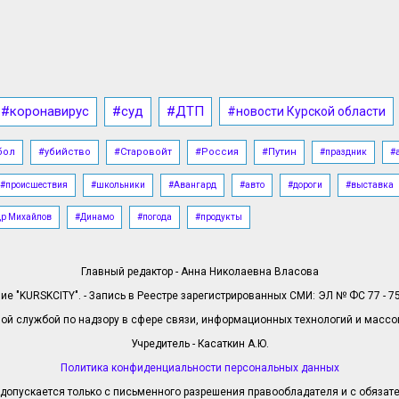
#коронавирус
#суд
#ДТП
#новости Курской области
бол
#убийство
#Старовойт
#Россия
#Путин
#праздник
#
#происшествия
#школьники
#Авангард
#авто
#дороги
#выставка
др Михайлов
#Динамо
#погода
#продукты
Главный редактор - Анна Николаевна Власова
е "KURSKCITY". - Запись в Реестре зарегистрированных СМИ: ЭЛ № ФС 77 - 758
й службой по надзору в сфере связи, информационных технологий и масс
Учредитель - Касаткин А.Ю.
Политика конфиденциальности персональных данных
допускается только с письменного разрешения правообладателя и с обязател