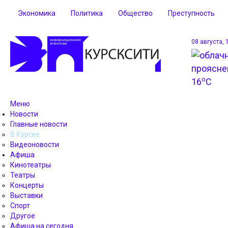
Экономика
Политика
Общество
Преступность
08 августа, 
o
16
C
Меню
Новости
Главные новости
В Курске
Видеоновости
Афиша
Кинотеатры
Театры
Концерты
Выставки
Спорт
Другое
Афиша на сегодня