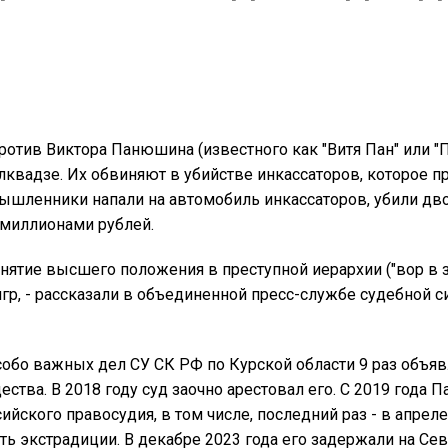
ротив Виктора Панюшина (известного как "Витя Пан" или "П
лквадзе. Их обвиняют в убийстве инкассаторов, которое 
ышленники напали на автомобиль инкассаторов, убили дво
 миллионами рублей.
нятие высшего положения в преступной иерархии ("вор в за
игр, - рассказали в объединенной пресс-службе судебной 
обо важных дел СУ СК РФ по Курской области 9 раз объя
ва. В 2018 году суд заочно арестовал его. С 2019 года П
ийского правосудия, в том числе, последний раз - в апреле
ть экстрадиции. В декабре 2023 года его задержали на Се