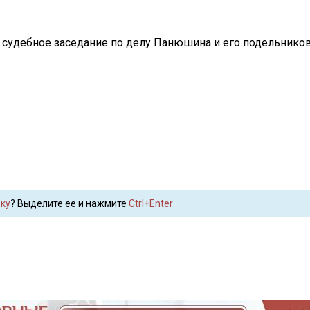
л судебное заседание по делу Панюшина и его подельников 
ку
? Выделите ее и нажмите
Ctrl+Enter