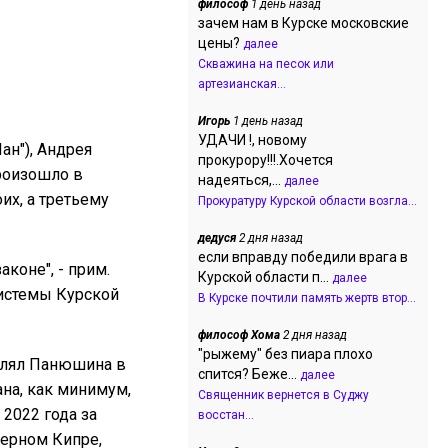
философ
1 день назад
зачем нам в Курске московские
цены?
далее
Скважина на песок или
артезианская...
Игорь
1 день назад
УДАЧИ !, новому
ан"), Андрея
прокурору!!!.Хочется
произошло в
надеяться,...
далее
их, а третьему
Прокуратуру Курской области возгла...
дедуся
2 дня назад
если вправду победили врага в
коне", - прим.
Курской области п...
далее
системы Курской
В Курске почтили память жертв втор...
философ Хома
2 дня назад
"рыжему" без пиара плохо
влял Панюшина в
спится? Беже...
далее
ана, как минимум,
Священник вернется в Суджу
 2022 года за
восстан...
верном Кипре,