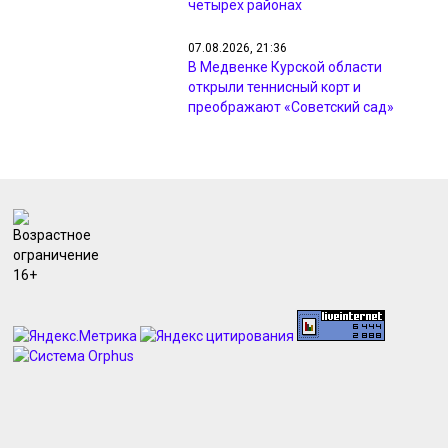
четырёх районах
07.08.2026, 21:36
В Медвенке Курской области
открыли теннисный корт и
преображают «Советский сад»
07.08.2026, 21:35
Минприроды Курской области
провело 105 рейдов по охране
животного мира
07.08.2026, 21:33
В Курске проверили ход
капремонта детских садов,
гимназии и центра «Русь»
07.08.2026, 20:25
МЧС предупреждает курян о грозах
и ветре до 18 м/с 8 августа
07.08.2026, 19:56