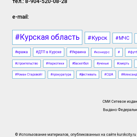
тел.: 8-904-520-08-28
e-mail:
#Курская область
#Курск
#МЧС
#кража
#ДТП в Курске
#Украина
#конкурс
#
#фут
#строительство
#Наркотики
#баскетбол
#ученые
#смерть
#Роман Старовойт
#прокуратура
#фестиваль
#США
#Алексан
СМИ Сетевое издани
Выдано Федерально
© Использование материалов, опубликованных на сайте kurskcity.ru 