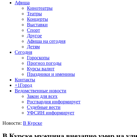
Афиша
Кинотеатры
Театры
Концерты
Выставки
Спорт
Другое
Афиша на сегодня
Детям
Сегодня
Гороскопы
Прогноз погоды
Курсы валют
Праздники и именины
Контакты
+1Город
Ведомственные новости
Закон для всех
Росгвардия информирует
Судебные вести
УФСИН информирует
Новости:
В Курске
В Курске мужчина внезапно умер на ул