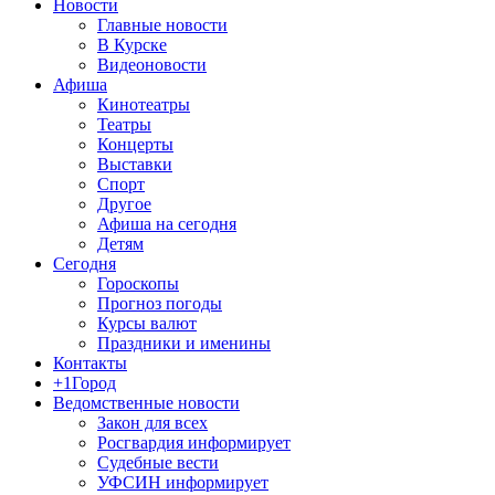
Новости
Главные новости
В Курске
Видеоновости
Афиша
Кинотеатры
Театры
Концерты
Выставки
Спорт
Другое
Афиша на сегодня
Детям
Сегодня
Гороскопы
Прогноз погоды
Курсы валют
Праздники и именины
Контакты
+1Город
Ведомственные новости
Закон для всех
Росгвардия информирует
Судебные вести
УФСИН информирует