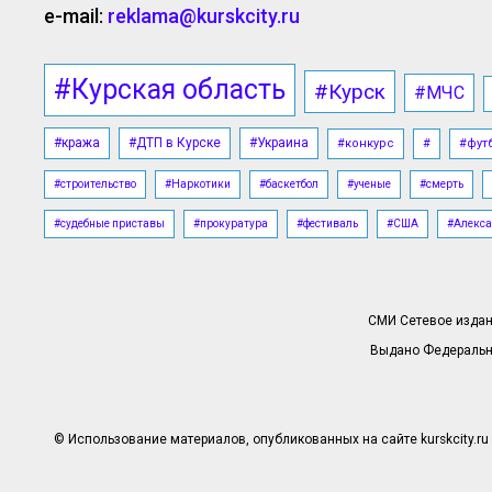
e-mail:
reklama@kurskcity.ru
#Курская область
#Курск
#МЧС
#кража
#ДТП в Курске
#Украина
#конкурс
#
#фут
#строительство
#Наркотики
#баскетбол
#ученые
#смерть
#судебные приставы
#прокуратура
#фестиваль
#США
#Алекса
СМИ Сетевое издани
Выдано Федерально
© Использование материалов, опубликованных на сайте kurskcity.ru 