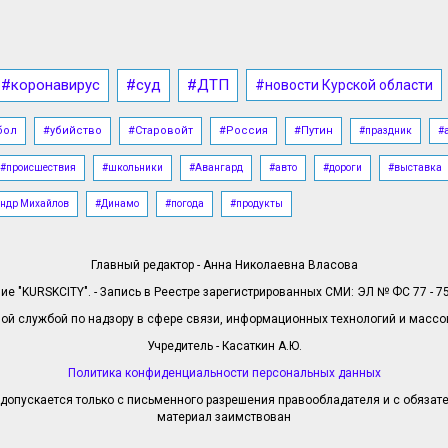
#коронавирус
#суд
#ДТП
#новости Курской области
бол
#убийство
#Старовойт
#Россия
#Путин
#праздник
#
#происшествия
#школьники
#Авангард
#авто
#дороги
#выставка
ндр Михайлов
#Динамо
#погода
#продукты
Главный редактор - Анна Николаевна Власова
е "KURSKCITY". - Запись в Реестре зарегистрированных СМИ: ЭЛ № ФС 77 - 758
й службой по надзору в сфере связи, информационных технологий и масс
Учредитель - Касаткин А.Ю.
Политика конфиденциальности персональных данных
допускается только с письменного разрешения правообладателя и с обязател
материал заимствован