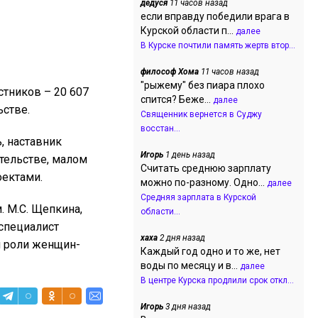
дедуся
11 часов назад
если вправду победили врага в
Курской области п...
далее
В Курске почтили память жертв втор...
философ Хома
11 часов назад
"рыжему" без пиара плохо
стников – 20 607
спится? Беже...
далее
ьстве.
Священник вернется в Суджу
восстан...
, наставник
Игорь
1 день назад
тельстве, малом
Считать среднюю зарплату
оектами.
можно по-разному. Одно...
далее
Средняя зарплата в Курской
. М.С. Щепкина,
области...
специалист
хаха
2 дня назад
и роли женщин-
Каждый год одно и то же, нет
воды по месяцу и в...
далее
В центре Курска продлили срок откл...
Игорь
3 дня назад