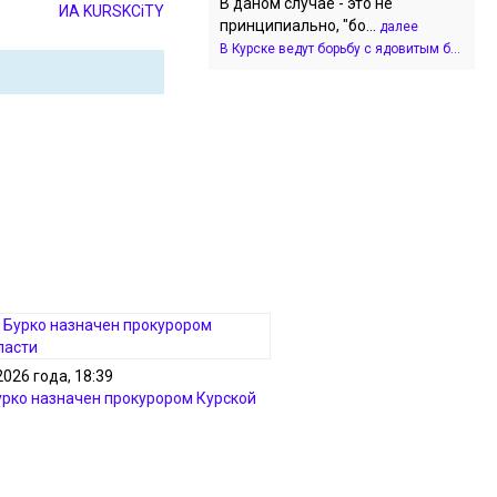
В даном случае - это не
ИА KURSKCiTY
принципиально, "бо...
далее
В Курске ведут борьбу с ядовитым б...
2026 года, 18:39
рко назначен прокурором Курской