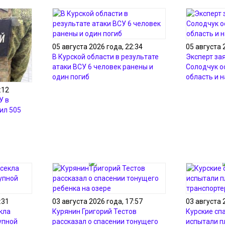
05 августа 2026 года, 22:34
05 августа 
В Курской области в результате
Эксперт зая
атаки ВСУ 6 человек ранены и
Солодчук о
один погиб
область и 
:12
У в
ил 505
:31
03 августа 2026 года, 17:57
03 августа 
кла
Курянин Григорий Тестов
Курские сп
упной
рассказал о спасении тонущего
испытали 