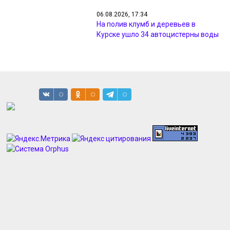
06.08.2026, 17:34
На полив клумб и деревьев в
Курске ушло 34 автоцистерны воды
06.08.2026, 16:58
На дорогах Курска и района
появились новые камеры на
скорость
06.08.2026, 16:39
В Курске дорожники выполнили
программу ремонта на 54%
06.08.2026, 16:20
Преподаватель из Суджи стал
первым народным мастером
Курской области
06.08.2026, 16:18
В курском музее выставили
уникальные личные вещи маршала