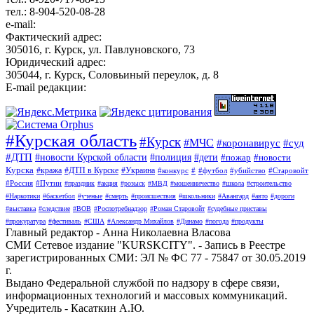
тел.: 8-904-520-08-28
e-mail:
Фактический адрес:
305016, г. Курск, ул. Павлуновского, 73
Юридический адрес:
305044, г. Курск, Соловьиный переулок, д. 8
E-mail редакции:
#Курская область
#Курск
#МЧС
#коронавирус
#суд
#ДТП
#новости Курской области
#полиция
#дети
#пожар
#новости
Курска
#кража
#ДТП в Курске
#Украина
#конкурс
#
#футбол
#убийство
#Старовойт
#Россия
#Путин
#праздник
#акция
#розыск
#МВД
#мошенничество
#школа
#строительство
#Наркотики
#баскетбол
#ученые
#смерть
#происшествия
#школьники
#Авангард
#авто
#дороги
#выставка
#следствие
#ВОВ
#Роспотребнадзор
#Роман Старовойт
#судебные приставы
#прокуратура
#фестиваль
#США
#Александр Михайлов
#Динамо
#погода
#продукты
Главный редактор - Анна Николаевна Власова
СМИ Сетевое издание "KURSKCITY". - Запись в Реестре
зарегистрированных СМИ: ЭЛ № ФС 77 - 75847 от 30.05.2019
г.
Выдано Федеральной службой по надзору в сфере связи,
информационных технологий и массовых коммуникаций.
Учредитель - Касаткин А.Ю.