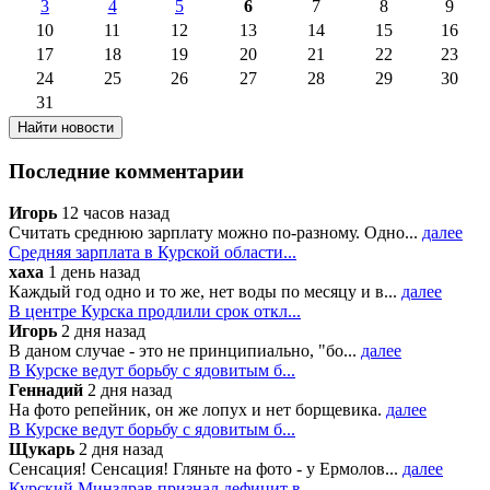
3
4
5
6
7
8
9
10
11
12
13
14
15
16
17
18
19
20
21
22
23
24
25
26
27
28
29
30
31
Последние комментарии
Игорь
12 часов назад
Считать среднюю зарплату можно по-разному. Одно...
далее
Средняя зарплата в Курской области...
хаха
1 день назад
Каждый год одно и то же, нет воды по месяцу и в...
далее
В центре Курска продлили срок откл...
Игорь
2 дня назад
В даном случае - это не принципиально, "бо...
далее
В Курске ведут борьбу с ядовитым б...
Геннадий
2 дня назад
На фото репейник, он же лопух и нет борщевика.
далее
В Курске ведут борьбу с ядовитым б...
Щукарь
2 дня назад
Сенсация! Сенсация! Гляньте на фото - у Ермолов...
далее
Курский Минздрав признал дефицит в...