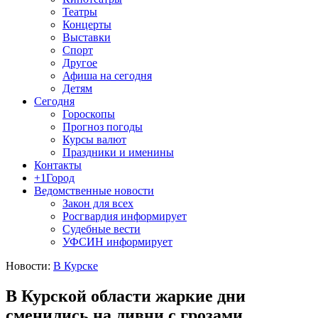
Театры
Концерты
Выставки
Спорт
Другое
Афиша на сегодня
Детям
Сегодня
Гороскопы
Прогноз погоды
Курсы валют
Праздники и именины
Контакты
+1Город
Ведомственные новости
Закон для всех
Росгвардия информирует
Судебные вести
УФСИН информирует
Новости:
В Курске
В Курской области жаркие дни
сменились на ливни с грозами