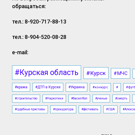
обращаться:
тел.: 8-920-717-88-13
тел.: 8-904-520-08-28
e-mail:
#Курская область
#Курск
#МЧС
#кража
#ДТП в Курске
#Украина
#конкурс
#
#фут
#строительство
#Наркотики
#баскетбол
#ученые
#смерть
#судебные приставы
#прокуратура
#фестиваль
#США
#Алекса