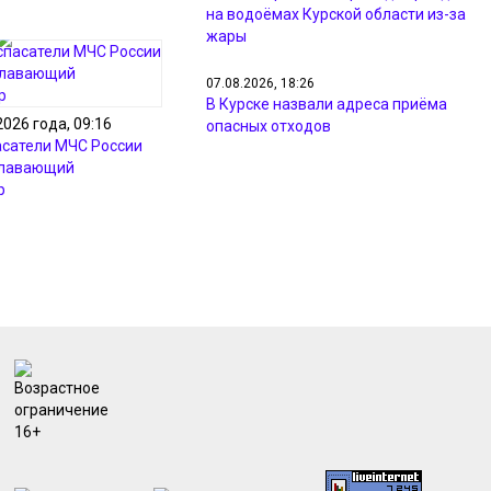
на водоёмах Курской области из-за
жары
07.08.2026, 18:26
В Курске назвали адреса приёма
2026 года, 09:16
опасных отходов
асатели МЧС России
плавающий
07.08.2026, 18:09
р
Минприроды проверил жалобы
жителей на неприятный запах в
Курске
07.08.2026, 17:48
Курянам из Рыльска вернули свет и
разметку после жалоб прокурору
07.08.2026, 17:47
Курянин получил 4 года за разбой с
маникюрным инструментом
07.08.2026, 17:46
Прокуратура занялась проблемами