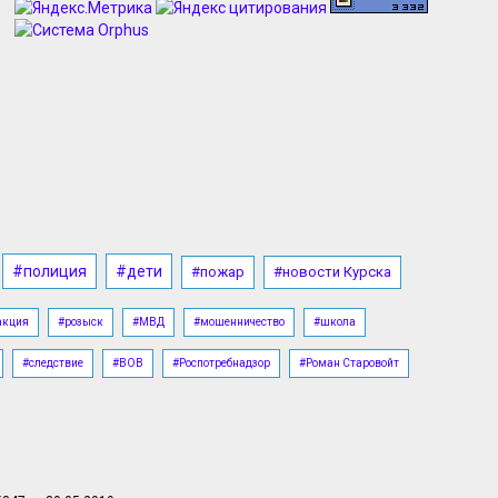
с водой в Железногорске
07.08.2026, 17:15
В Курске торжественно отметили
70-летие Дня строителя
07.08.2026, 16:53
В Курской области ВСУ маскируют
взрывчатку под пакеты из-под сока
07.08.2026, 16:49
В центре Курска с 27 августа
#полиция
#дети
#пожар
#новости Курска
запретят остановку на улице
Радищева
акция
#розыск
#МВД
#мошенничество
#школа
07.08.2026, 16:39
#следствие
#ВОВ
#Роспотребнадзор
#Роман Старовойт
На курских водоемах с начала
сезона утонули 10 человек
07.08.2026, 16:22
«Мираторг» развивает
производственную инфраструктуру