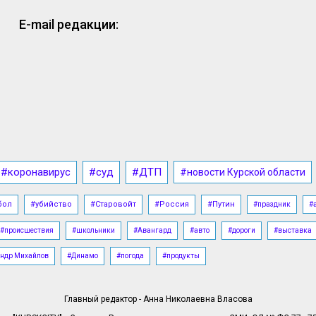
E-mail редакции:
#коронавирус
#суд
#ДТП
#новости Курской области
бол
#убийство
#Старовойт
#Россия
#Путин
#праздник
#
#происшествия
#школьники
#Авангард
#авто
#дороги
#выставка
ндр Михайлов
#Динамо
#погода
#продукты
Главный редактор - Анна Николаевна Власова