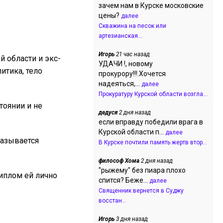
зачем нам в Курске московские
цены?
далее
Скважина на песок или
артезианская...
Игорь
21 час назад
 области и экс-
УДАЧИ !, новому
итика, тело
прокурору!!!.Хочется
надеяться,...
далее
Прокуратуру Курской области возгла...
тоянии и не
дедуся
2 дня назад
если вправду победили врага в
Курской области п...
далее
казывается
В Курске почтили память жертв втор...
философ Хома
2 дня назад
"рыжему" без пиара плохо
иплом ей лично
спится? Беже...
далее
Священник вернется в Суджу
восстан...
Игорь
3 дня назад