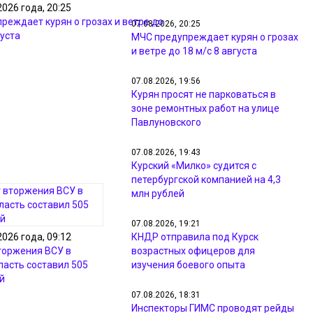
2026 года, 20:25
реждает курян о грозах и ветре до
07.08.2026, 20:25
густа
МЧС предупреждает курян о грозах
и ветре до 18 м/с 8 августа
07.08.2026, 19:56
Курян просят не парковаться в
зоне ремонтных работ на улице
Павлуновского
07.08.2026, 19:43
Курский «Милко» судится с
петербургской компанией на 4,3
млн рублей
07.08.2026, 19:21
КНДР отправила под Курск
2026 года, 09:12
возрастных офицеров для
торжения ВСУ в
изучения боевого опыта
ласть составил 505
й
07.08.2026, 18:31
Инспекторы ГИМС проводят рейды