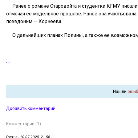
Ранее о романе Старовойта и студентки КГМУ писали
отмечая ее модельное прошлое. Ранее она участвовала 
псевдоним — Корнеева.
О дальнейших планах Полины, а также ее возможном 
‹
›
Нашли
ошиб
Добавить комментарий
Комментарии (1)
Гостья
- 10.07.2025, 21.56 -