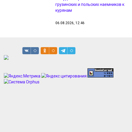
грузинских и польских наемников к
курянам
06.08.2026, 12:46
Курские полицейские изъяли у
детей 56 транспортных средств
06.08.2026, 12:42
Сочи подтверждает высокий статус
российской столицы здоровья
06.08.2026, 12:41
В Курске поймали беглеца, который
скрывался от правосудия с 2024
года
06.08.2026, 12:40
Тюменец получил 6,5 лет за вывоз
взрывчатки из Курской области
06.08.2026, 12:05
В Курской области завели дело