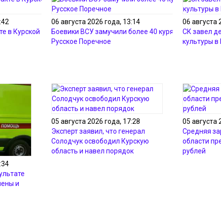
:42
06 августа 2026 года, 13:14
06 августа 
те в Курской области
Боевики ВСУ замучили более 40 курян в селе
СК завел д
Русское Поречное
культуры в
05 августа 2026 года, 17:28
05 августа 
Эксперт заявил, что генерал
Средняя за
Солодчук освободил Курскую
области пр
область и навел порядок
рублей
:34
зультате
нены и