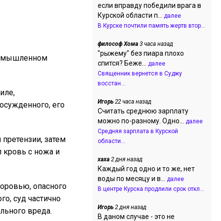
если вправду победили врага в
Курской области п...
далее
В Курске почтили память жертв втор...
философ Хома
3 часа назад
"рыжему" без пиара плохо
в умышленном
спится? Беже...
далее
Священник вернется в Суджу
восстан...
иле,
Игорь
22 часа назад
осужденного, его
Считать среднюю зарплату
можно по-разному. Одно...
далее
Средняя зарплата в Курской
 претензии, затем
области...
 кровь с ножа и
хаха
2 дня назад
Каждый год одно и то же, нет
воды по месяцу и в...
далее
доровью, опасного
В центре Курска продлили срок откл...
го, суд частично
Игорь
2 дня назад
льного вреда.
В даном случае - это не