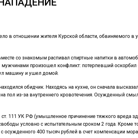
 НАПАДЕНИЕ
дело в отношении жителя Курской области, обвиняемого 
вместе со знакомым распивал спиртные напитки в автомоб
у мужчинами произошел конфликт: потерпевший оскорбил 
ул машину и ушел домой.
аходился обидчик. Находясь на кухне, он сначала высказал
 на пол из-за внутреннего кровотечения. Осужденный смыл
 2 ст. 111 УК РФ (умышленное причинение тяжкого вреда з
свободы условно с испытательным сроком 2 года. Кроме то
с осужденного 400 тысяч рублей в счет компенсации мора