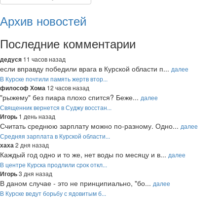
Архив новостей
Последние комментарии
11 часов назад
дедуся
если вправду победили врага в Курской области п...
далее
В Курске почтили память жертв втор...
12 часов назад
философ Хома
"рыжему" без пиара плохо спится? Беже...
далее
Священник вернется в Суджу восстан...
1 день назад
Игорь
Считать среднюю зарплату можно по-разному. Одно...
далее
Средняя зарплата в Курской области...
2 дня назад
хаха
Каждый год одно и то же, нет воды по месяцу и в...
далее
В центре Курска продлили срок откл...
3 дня назад
Игорь
В даном случае - это не принципиально, "бо...
далее
В Курске ведут борьбу с ядовитым б...