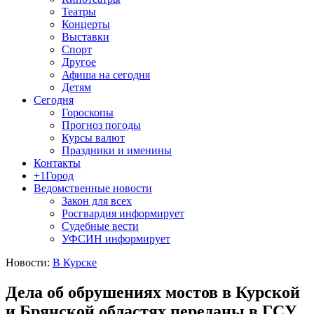
Театры
Концерты
Выставки
Спорт
Другое
Афиша на сегодня
Детям
Сегодня
Гороскопы
Прогноз погоды
Курсы валют
Праздники и именины
Контакты
+1Город
Ведомственные новости
Закон для всех
Росгвардия информирует
Судебные вести
УФСИН информирует
Новости:
В Курске
Дела об обрушениях мостов в Курской
и Брянской областях переданы в ГСУ