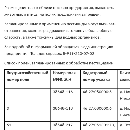
Размещение пасек вблизи посевов предприятия, выпас с.-х.
животных и птицы на полях предприятия запрещен.
Запланированные к применению пестициды могут вызывать
отравления, кожные раздражения, головную боль, общую
слабость, а также токсичны для водных организмов.
За подробной информацией обращаться в администрацию
предприятия. Тел. для справок: 8-919-210-07-02
Список полей, запланированных к обработке пестицидами:
Внутрихозяйственный
Номер поля
Кадастровый
Близ
номер поля
ЕФИС ЗСН
номер участка
сельс
1
38648-116
46:27:080000:6
д. Н
Ниже
3
38648-118
46:27:080000:6
д. Н
Ниже
61
38648-217
46:27:051301:13,
д. Ле