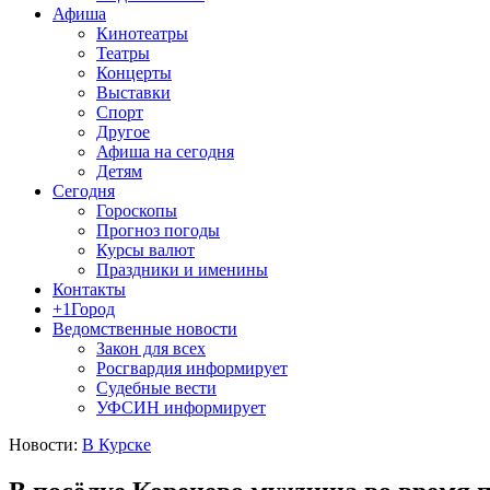
Афиша
Кинотеатры
Театры
Концерты
Выставки
Спорт
Другое
Афиша на сегодня
Детям
Сегодня
Гороскопы
Прогноз погоды
Курсы валют
Праздники и именины
Контакты
+1Город
Ведомственные новости
Закон для всех
Росгвардия информирует
Судебные вести
УФСИН информирует
Новости:
В Курске