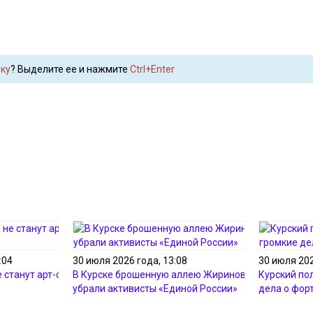
ку
? Выделите ее и нажмите
Ctrl+Enter
:04
30 июля 2026 года, 13:08
30 июля 202
е станут арт-объектами
В Курске брошенную аллею Жириновского
Курский по
убрали активисты «Единой России»
дела о фор