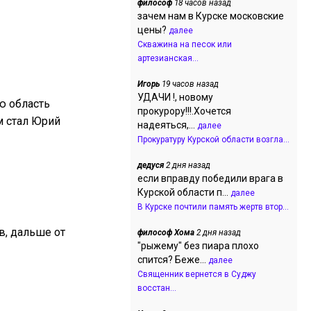
философ
18 часов назад
зачем нам в Курске московские
цены?
далее
Скважина на песок или
артезианская...
Игорь
19 часов назад
УДАЧИ !, новому
ю область
прокурору!!!.Хочется
м стал Юрий
надеяться,...
далее
Прокуратуру Курской области возгла...
дедуся
2 дня назад
если вправду победили врага в
Курской области п...
далее
В Курске почтили память жертв втор...
в, дальше от
философ Хома
2 дня назад
"рыжему" без пиара плохо
спится? Беже...
далее
Священник вернется в Суджу
восстан...