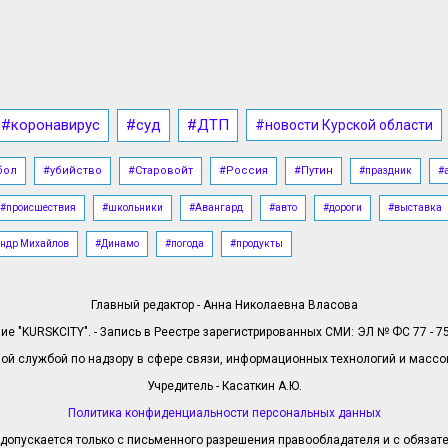
#коронавирус
#суд
#ДТП
#новости Курской области
бол
#убийство
#Старовойт
#Россия
#Путин
#праздник
#
#происшествия
#школьники
#Авангард
#авто
#дороги
#выставка
ндр Михайлов
#Динамо
#погода
#продукты
Главный редактор - Анна Николаевна Власова
е "KURSKCITY". - Запись в Реестре зарегистрированных СМИ: ЭЛ № ФС 77 - 758
й службой по надзору в сфере связи, информационных технологий и масс
Учредитель - Касаткин А.Ю.
Политика конфиденциальности персональных данных
допускается только с письменного разрешения правообладателя и с обязател