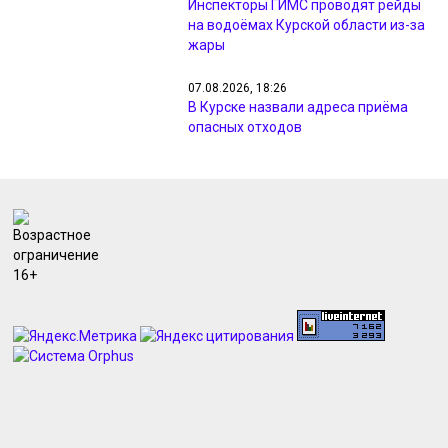
Инспекторы ГИМС проводят рейды
на водоёмах Курской области из-за
жары
07.08.2026, 18:26
В Курске назвали адреса приёма
опасных отходов
07.08.2026, 18:09
Минприроды проверил жалобы
жителей на неприятный запах в
Курске
07.08.2026, 17:48
Курянам из Рыльска вернули свет и
разметку после жалоб прокурору
07.08.2026, 17:47
Курянин получил 4 года за разбой с
маникюрным инструментом
07.08.2026, 17:46