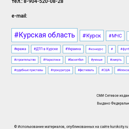
тел.: 8-904-520-08-28
e-mail:
#Курская область
#Курск
#МЧС
#кража
#ДТП в Курске
#Украина
#конкурс
#
#фут
#строительство
#Наркотики
#баскетбол
#ученые
#смерть
#судебные приставы
#прокуратура
#фестиваль
#США
#Алекса
СМИ Сетевое издани
Выдано Федерально
© Использование материалов, опубликованных на сайте kurskcity.ru 