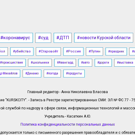
#коронавирус
#суд
#ДТП
#новости Курской области
бол
#убийство
#Старовойт
#Россия
#Путин
#праздник
#
#происшествия
#школьники
#Авангард
#авто
#дороги
#выставка
др Михайлов
#Динамо
#погода
#продукты
Главный редактор - Анна Николаевна Власова
е "KURSKCITY". - Запись в Реестре зарегистрированных СМИ: ЭЛ № ФС 77 - 758
й службой по надзору в сфере связи, информационных технологий и масс
Учредитель - Касаткин А.Ю.
Политика конфиденциальности персональных данных
допускается только с письменного разрешения правообладателя и с обязател