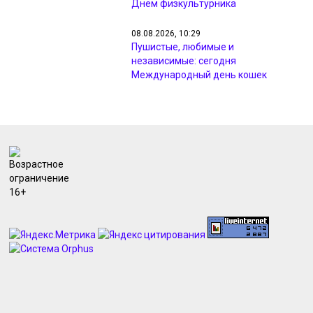
Днём физкультурника
08.08.2026, 10:29
Пушистые, любимые и
независимые: сегодня
Международный день кошек
08.08.2026, 09:32
В Курской области обезвредили 5
взрывоопасных предметов и
потушили 8 пожаров
08.08.2026, 09:24
За сутки над Курской областью
сбито 250 БПЛА, разрушения в
четырёх районах
07.08.2026, 21:36
В Медвенке Курской области
открыли теннисный корт и
преображают «Советский сад»