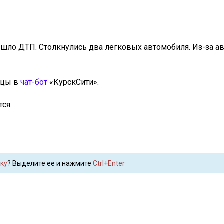
ошло ДТП. Столкнулись два легковых автомобиля. Из-за а
дцы в
чат-бот
«КурскСити».
ся.
ку
? Выделите ее и нажмите
Ctrl+Enter