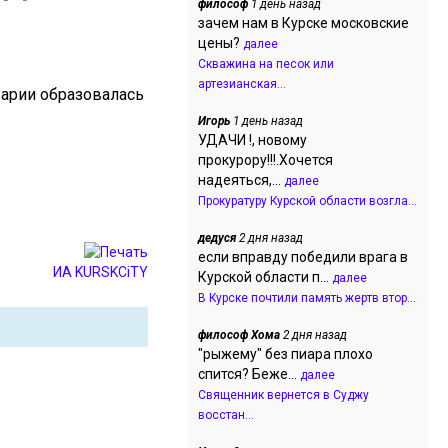
философ
1 день назад
зачем нам в Курске московские
цены?
далее
Скважина на песок или
артезианская...
варии образовалась
Игорь
1 день назад
УДАЧИ !, новому
прокурору!!!.Хочется
надеяться,...
далее
Прокуратуру Курской области возгла...
дедуся
2 дня назад
если вправду победили врага в
ИА KURSKCiTY
Курской области п...
далее
В Курске почтили память жертв втор...
философ Хома
2 дня назад
"рыжему" без пиара плохо
спится? Беже...
далее
Священник вернется в Суджу
восстан...