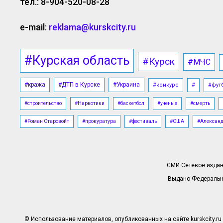
тел.: 8-904-520-08-28
e-mail:
reklama@kurskcity.ru
#Курская область
#Курск
#МЧС
#кража
#ДТП в Курске
#Украина
#конкурс
#
#фут
#строительство
#Наркотики
#баскетбол
#ученые
#смерть
#Роман Старовойт
#прокуратура
#фестиваль
#США
#Алексан
СМИ Сетевое издани
Выдано Федерально
© Использование материалов, опубликованных на сайте kurskcity.ru 