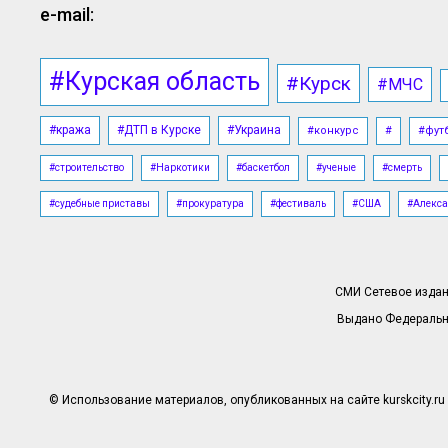
e-mail:
#Курская область
#Курск
#МЧС
#кража
#ДТП в Курске
#Украина
#конкурс
#
#фут
#строительство
#Наркотики
#баскетбол
#ученые
#смерть
#судебные приставы
#прокуратура
#фестиваль
#США
#Алекса
СМИ Сетевое издани
Выдано Федерально
© Использование материалов, опубликованных на сайте kurskcity.ru 