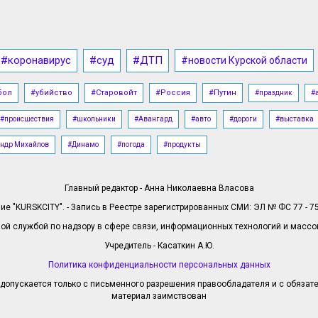
#коронавирус
#суд
#ДТП
#новости Курской области
бол
#убийство
#Старовойт
#Россия
#Путин
#праздник
#
#происшествия
#школьники
#Авангард
#авто
#дороги
#выставка
ндр Михайлов
#Динамо
#погода
#продукты
Главный редактор - Анна Николаевна Власова
е "KURSKCITY". - Запись в Реестре зарегистрированных СМИ: ЭЛ № ФС 77 - 758
й службой по надзору в сфере связи, информационных технологий и масс
Учредитель - Касаткин А.Ю.
Политика конфиденциальности персональных данных
допускается только с письменного разрешения правообладателя и с обязател
материал заимствован