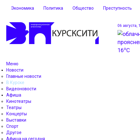
Экономика
Политика
Общество
Преступность
06 августа, 
o
16
C
Меню
Новости
Главные новости
В Курске
Видеоновости
Афиша
Кинотеатры
Театры
Концерты
Выставки
Спорт
Другое
Афиша на сегодня