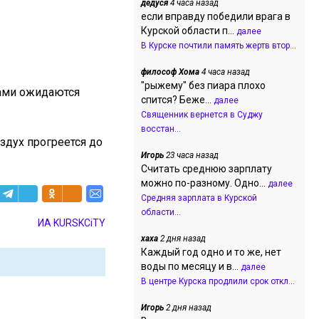
дедуся
4 часа назад
если вправду победили врага в
Курской области п...
далее
В Курске почтили память жертв втор...
философ Хома
4 часа назад
"рыжему" без пиара плохо
тами ожидаются
спится? Беже...
далее
Священник вернется в Суджу
восстан...
здух прогреется до
Игорь
23 часа назад
Считать среднюю зарплату
можно по-разному. Одно...
далее
Средняя зарплата в Курской
области...
ИА KURSKCiTY
хаха
2 дня назад
Каждый год одно и то же, нет
воды по месяцу и в...
далее
В центре Курска продлили срок откл...
Игорь
2 дня назад