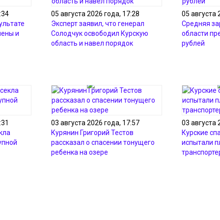
:34
05 августа 2026 года, 17:28
05 августа 
зультате
Эксперт заявил, что генерал
Средняя за
нены и
Солодчук освободил Курскую
области пр
область и навел порядок
рублей
:31
03 августа 2026 года, 17:57
03 августа 
кла
Курянин Григорий Тестов
Курские сп
упной
рассказал о спасении тонущего
испытали 
ребенка на озере
транспорте