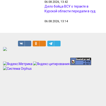
06.08.2026, 13:42
Дело бойца ВСУ о теракте в
Курской области передали в суд
06.08.2026, 13:14
Боевики ВСУ замучили более 40
курян в селе Русское Поречное
06.08.2026, 13:10
СК завел дела об ударах ВСУ по 53
объектам культуры в Курской
области
06.08.2026, 13:05
Кузякин: вторжение в Курскую
область стоило ВСУ неадекватных
потерь
06.08.2026, 12:56
В Курской области потеряли
боеспособность 6 элитных бригад
ВСУ