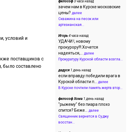
философ
3 часа назад
зачем нам в Курске московские
цены?
далее
Скважина на песок или
артезианская...
Игорь
4 часа назад
и, условий и
УДАЧИ !, новому
прокурору!!!.Хочется
надеяться,...
далее
акже поставщиков с
Прокуратуру Курской области возгла...
, было составлено
дедуся
1 день назад
если вправду победили врага в
Курской области п...
далее
В Курске почтили память жертв втор...
философ Хома
1 день назад
"рыжему" без пиара плохо
спится? Беже...
далее
Священник вернется в Суджу
восстан...