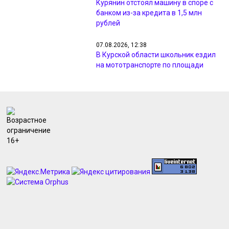
Курянин отстоял машину в споре с
банком из-за кредита в 1,5 млн
рублей
07.08.2026, 12:38
В Курской области школьник ездил
на мототранспорте по площади
ради лайков
07.08.2026, 12:36
В Курске перекроют улицу Карла
Маркса из-за ремонта теплосети
07.08.2026, 12:17
В Курске из-за нападения на
девочку требуют 100 тысяч рублей
07.08.2026, 12:15
В Курской области бизнесмена
будут судить за рухнувшую на 14
машин стену