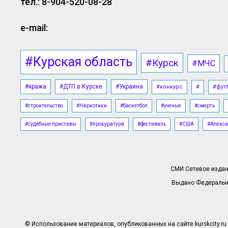
тел.: 8-904-520-08-28
e-mail:
#Курская область
#Курск
#МЧС
#кража
#ДТП в Курске
#Украина
#конкурс
#
#фут
#строительство
#Наркотики
#баскетбол
#ученые
#смерть
#судебные приставы
#прокуратура
#фестиваль
#США
#Алекса
СМИ Сетевое издани
Выдано Федерально
© Использование материалов, опубликованных на сайте kurskcity.ru 