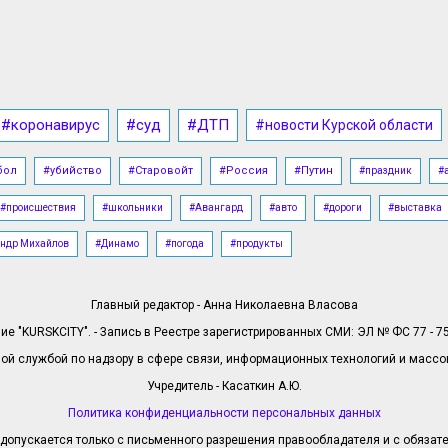
#коронавирус
#суд
#ДТП
#новости Курской области
бол
#убийство
#Старовойт
#Россия
#Путин
#праздник
#
#происшествия
#школьники
#Авангард
#авто
#дороги
#выставка
ндр Михайлов
#Динамо
#погода
#продукты
Главный редактор - Анна Николаевна Власова
е "KURSKCITY". - Запись в Реестре зарегистрированных СМИ: ЭЛ № ФС 77 - 758
й службой по надзору в сфере связи, информационных технологий и масс
Учредитель - Касаткин А.Ю.
Политика конфиденциальности персональных данных
допускается только с письменного разрешения правообладателя и с обязател