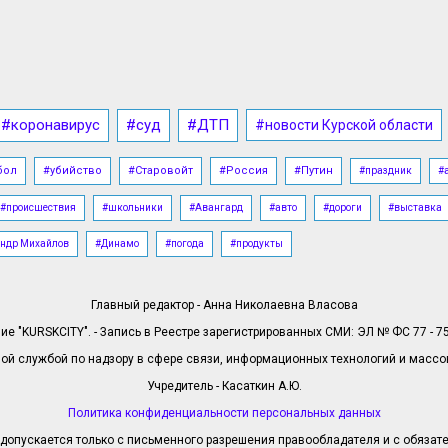
#коронавирус
#суд
#ДТП
#новости Курской области
бол
#убийство
#Старовойт
#Россия
#Путин
#праздник
#
#происшествия
#школьники
#Авангард
#авто
#дороги
#выставка
ндр Михайлов
#Динамо
#погода
#продукты
Главный редактор - Анна Николаевна Власова
е "KURSKCITY". - Запись в Реестре зарегистрированных СМИ: ЭЛ № ФС 77 - 758
й службой по надзору в сфере связи, информационных технологий и масс
Учредитель - Касаткин А.Ю.
Политика конфиденциальности персональных данных
допускается только с письменного разрешения правообладателя и с обязател