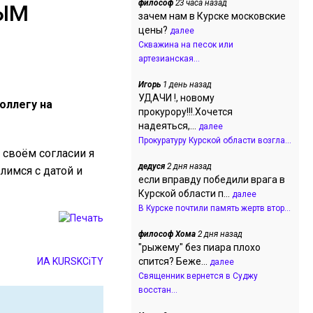
философ
23 часа назад
ВЫМ
зачем нам в Курске московские
цены?
далее
Скважина на песок или
артезианская...
Игорь
1 день назад
УДАЧИ !, новому
оллегу на
прокурору!!!.Хочется
надеяться,...
далее
Прокуратуру Курской области возгла...
 своём согласии я
дедуся
2 дня назад
лимся с датой и
если вправду победили врага в
Курской области п...
далее
В Курске почтили память жертв втор...
философ Хома
2 дня назад
"рыжему" без пиара плохо
ИА KURSKCiTY
спится? Беже...
далее
Священник вернется в Суджу
восстан...