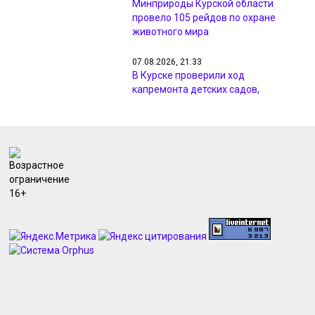
Минприроды Курской области
провело 105 рейдов по охране
животного мира
07.08.2026, 21:33
В Курске проверили ход
капремонта детских садов,
гимназии и центра «Русь»
07.08.2026, 20:25
МЧС предупреждает курян о грозах
и ветре до 18 м/с 8 августа
07.08.2026, 19:56
Курян просят не парковаться в
зоне ремонтных работ на улице
Павлуновского
07.08.2026, 19:43
Курский «Милко» судится с
петербургской компанией на 4,3
млн рублей