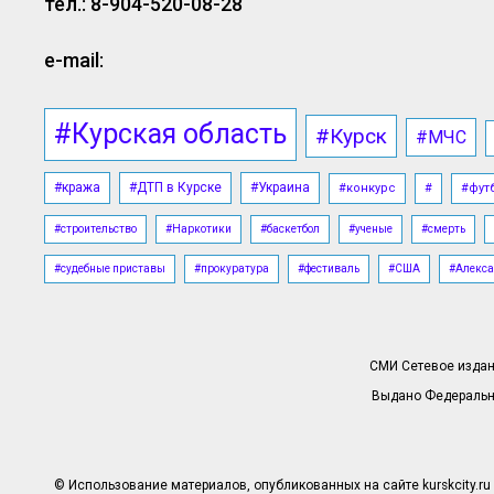
тел.: 8-904-520-08-28
e-mail:
#Курская область
#Курск
#МЧС
#кража
#ДТП в Курске
#Украина
#конкурс
#
#фут
#строительство
#Наркотики
#баскетбол
#ученые
#смерть
#судебные приставы
#прокуратура
#фестиваль
#США
#Алекса
СМИ Сетевое издани
Выдано Федерально
© Использование материалов, опубликованных на сайте kurskcity.ru 