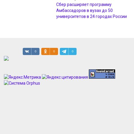
Сбер расширяет программу
Амбассадоров в вузах до 50
университетов в 24 городах России
05.08.2026, 17:13
В Курской области из-за короткого
замыкания сгорела дача
0
0
0
05.08.2026, 17:07
Курские врачи провели уникальную
операцию по удалению тромба
05.08.2026, 17:05
В Курской области главу
зоозащитной организации
задержали за мошенничество
05.08.2026, 16:47
В Курске 19 человек получили
деньги на бизнес и поиск работы
05.08.2026, 16:31