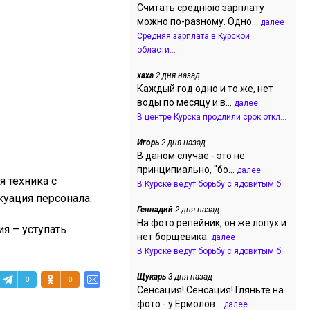
Считать среднюю зарплату
можно по-разному. Одно...
далее
Средняя зарплата в Курской
области...
хаха
2 дня назад
Каждый год одно и то же, нет
воды по месяцу и в...
далее
В центре Курска продлили срок откл...
Игорь
2 дня назад
В даном случае - это не
принципиально, "бо...
далее
 техника с
В Курске ведут борьбу с ядовитым б...
уация персонала.
Геннадий
2 дня назад
На фото репейник, он же лопух и
я – уступать
нет борщевика.
далее
В Курске ведут борьбу с ядовитым б...
Щукарь
3 дня назад
0
0
Сенсация! Сенсация! Гляньте на
фото - у Ермолов...
далее