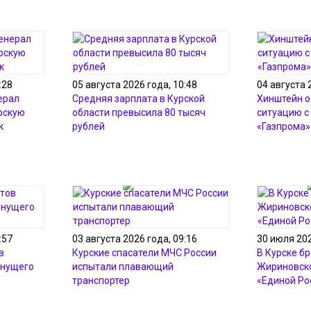
:28
05 августа 2026 года, 10:48
04 августа 
ерал
Средняя зарплата в Курской
Хинштейн о
рскую
области превысила 80 тысяч
ситуацию с
к
рублей
«Газпрома»
:57
03 августа 2026 года, 09:16
30 июля 202
в
Курские спасатели МЧС России
В Курске б
онущего
испытали плавающий
Жириновско
транспортер
«Единой Ро