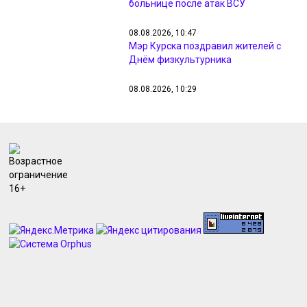
больнице после атак ВСУ
08.08.2026, 10:47
Мэр Курска поздравил жителей с
Днём физкультурника
08.08.2026, 10:29
Пушистые, любимые и
независимые: сегодня
Международный день кошек
08.08.2026, 09:32
В Курской области обезвредили 5
взрывоопасных предметов и
потушили 8 пожаров
08.08.2026, 09:24
За сутки над Курской областью
сбито 250 БПЛА, разрушения в
четырёх районах
07.08.2026, 21:36