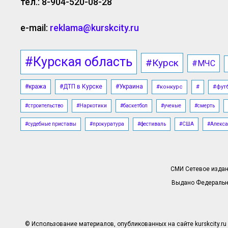
тел.: 8-904-520-08-28
e-mail:
reklama@kurskcity.ru
#Курская область
#Курск
#МЧС
#кража
#ДТП в Курске
#Украина
#конкурс
#
#фут
#строительство
#Наркотики
#баскетбол
#ученые
#смерть
#судебные приставы
#прокуратура
#фестиваль
#США
#Алекса
СМИ Сетевое издани
Выдано Федерально
© Использование материалов, опубликованных на сайте kurskcity.ru 