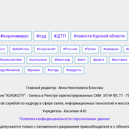
#коронавирус
#суд
#ДТП
#новости Курской области
бол
#убийство
#Старовойт
#Россия
#Путин
#праздник
#
#происшествия
#школьники
#Авангард
#авто
#дороги
#выставка
ндр Михайлов
#Динамо
#погода
#продукты
Главный редактор - Анна Николаевна Власова
е "KURSKCITY". - Запись в Реестре зарегистрированных СМИ: ЭЛ № ФС 77 - 758
й службой по надзору в сфере связи, информационных технологий и масс
Учредитель - Касаткин А.Ю.
Политика конфиденциальности персональных данных
допускается только с письменного разрешения правообладателя и с обязател