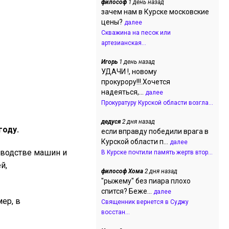
философ
1 день назад
зачем нам в Курске московские
цены?
далее
Скважина на песок или
артезианская...
Игорь
1 день назад
УДАЧИ !, новому
прокурору!!!.Хочется
надеяться,...
далее
Прокуратуру Курской области возгла...
дедуся
2 дня назад
году.
если вправду победили врага в
Курской области п...
далее
зводстве машин и
В Курске почтили память жертв втор...
й,
философ Хома
2 дня назад
"рыжему" без пиара плохо
спится? Беже...
далее
ер, в
Священник вернется в Суджу
восстан...