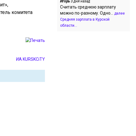
Игорь
3 дня назад
ит»,
Считать среднюю зарплату
атель комитета
можно по-разному. Одно...
далее
Средняя зарплата в Курской
области...
ИА KURSKCiTY