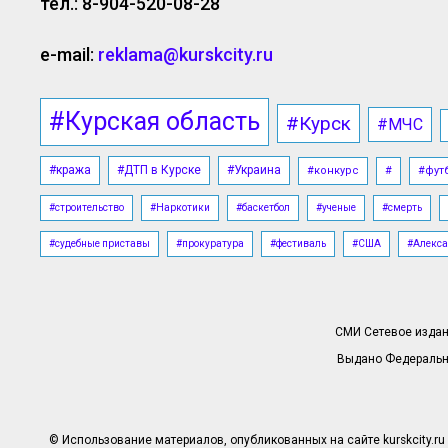
тел.: 8-904-520-08-28
e-mail:
reklama@kurskcity.ru
#Курская область
#Курск
#МЧС
#кража
#ДТП в Курске
#Украина
#конкурс
#
#фут
#строительство
#Наркотики
#баскетбол
#ученые
#смерть
#судебные приставы
#прокуратура
#фестиваль
#США
#Алекса
СМИ Сетевое издани
Выдано Федерально
© Использование материалов, опубликованных на сайте kurskcity.ru 