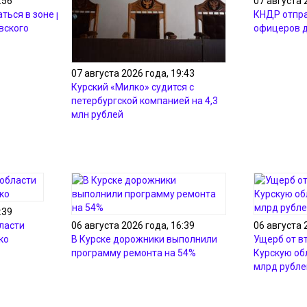
:56
07 августа 
аться в зоне ремонтных
КНДР отпра
вского
офицеров д
07 августа 2026 года, 19:43
Курский «Милко» судится с
петербургской компанией на 4,3
млн рублей
:39
ласти
06 августа 2026 года, 16:39
06 августа 
ко
В Курске дорожники выполнили
Ущерб от в
программу ремонта на 54%
Курскую об
млрд рубле