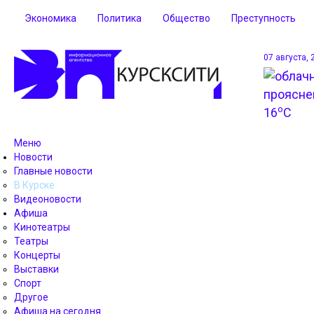
Экономика
Политика
Общество
Преступность
07 августа, 
o
16
C
Меню
Новости
Главные новости
В Курске
Видеоновости
Афиша
Кинотеатры
Театры
Концерты
Выставки
Спорт
Другое
Афиша на сегодня