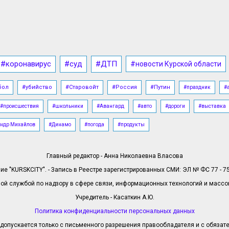
#коронавирус
#суд
#ДТП
#новости Курской области
бол
#убийство
#Старовойт
#Россия
#Путин
#праздник
#
#происшествия
#школьники
#Авангард
#авто
#дороги
#выставка
ндр Михайлов
#Динамо
#погода
#продукты
Главный редактор - Анна Николаевна Власова
е "KURSKCITY". - Запись в Реестре зарегистрированных СМИ: ЭЛ № ФС 77 - 758
й службой по надзору в сфере связи, информационных технологий и масс
Учредитель - Касаткин А.Ю.
Политика конфиденциальности персональных данных
допускается только с письменного разрешения правообладателя и с обязател