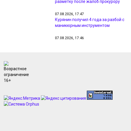
разметку после жалоб прокурору
07.08.2026, 17:47
Курянин получил 4 года за разбой с
маникюрным инструментом
07.08.2026, 17:46
Прокуратура занялась проблемами
с водой в Железногорске
07.08.2026, 17:15
В Курске торжественно отметили
70-летие Дня строителя
07.08.2026, 16:53
В Курской области ВСУ маскируют
взрывчатку под пакеты из-под сока
07.08.2026, 16:49
В центре Курска с 27 августа
запретят остановку на улице
Радищева