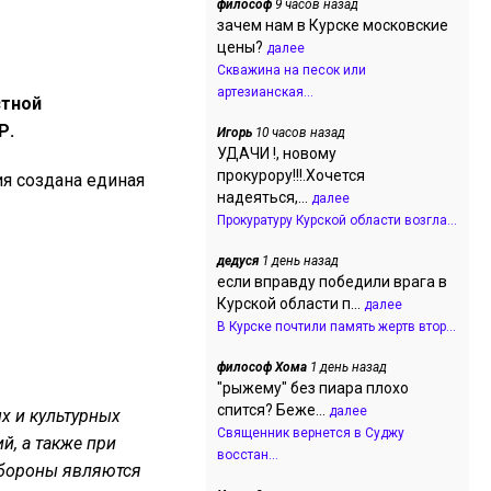
философ
9 часов назад
зачем нам в Курске московские
цены?
далее
Скважина на песок или
артезианская...
стной
Р.
Игорь
10 часов назад
УДАЧИ !, новому
прокурору!!!.Хочется
ия создана единая
надеяться,...
далее
Прокуратуру Курской области возгла...
дедуся
1 день назад
если вправду победили врага в
Курской области п...
далее
В Курске почтили память жертв втор...
философ Хома
1 день назад
"рыжему" без пиара плохо
спится? Беже...
далее
х и культурных
Священник вернется в Суджу
й, а также при
восстан...
обороны являются