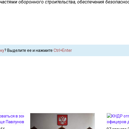
астями оборонного строительства, обеспечения безопаснос
ку
? Выделите ее и нажмите
Ctrl+Enter